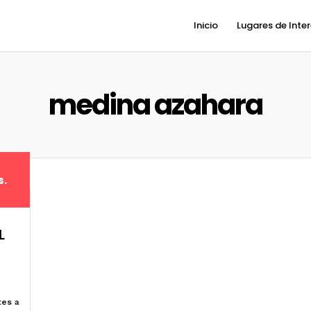
Inicio
Lugares de Inte
medina azahara
s.
L
es a