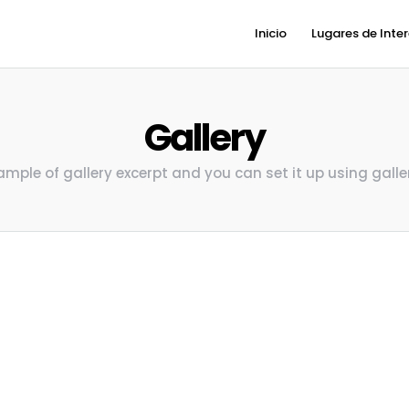
Inicio
Lugares de Inte
Gallery
sample of gallery excerpt and you can set it up using galle